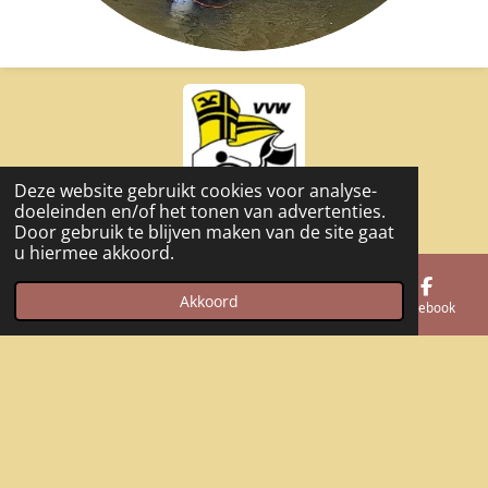
Deze website gebruikt cookies voor analyse-
doeleinden en/of het tonen van advertenties.
Door gebruik te blijven maken van de site gaat
u hiermee akkoord.
Nieuws & Activiteiten
Akkoord
E-mailadres
Telefoonnummer
Kaart
Facebook
La Gombe 2025