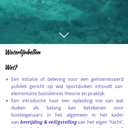
Waterlijnbellen
Wat?
Een initiatie of beleving voor een geïnteresseerd
publiek gericht op wat sportduiken inhoudt van
elementaire basiskennis theorie en praktijk.
Een introductie naar een opleiding toe van wat
duiken als belang kan betekenen voor
booteigenaars in het algemeen in het kader
van
bevrijding & veiligstelling
van het eigen ‘Yacht’.